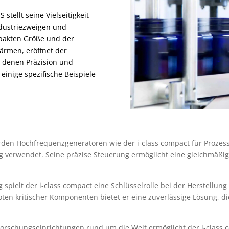
stellt seine Vielseitigkeit
Industriezweigen und
pakten Größe und der
wärmen, eröffnet der
n denen Präzision und
einige spezifische Beispiele
rden Hochfrequenzgeneratoren wie der i-class compact für Prozes
g verwendet. Seine präzise Steuerung ermöglicht eine gleichmäßi
 spielt der i-class compact eine Schlüsselrolle bei der Herstell
en kritischer Komponenten bietet er eine zuverlässige Lösung, di
orschungseinrichtungen rund um die Welt ermöglicht der i-clas