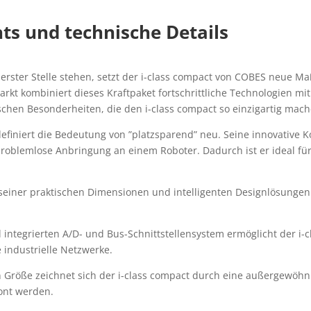
hts und technische Details
n erster Stelle stehen, setzt der i-class compact von COBES neue Ma
rkt kombiniert dieses Kraftpaket fortschrittliche Technologien mit
ischen Besonderheiten, die den i-class compact so einzigartig mac
efiniert die Bedeutung von ”platzsparend” neu. Seine innovative K
problemlose Anbringung an einem Roboter. Dadurch ist er ideal f
einer praktischen Dimensionen und intelligenten Designlösungen lä
l integrierten A/D- und Bus-Schnittstellensystem ermöglicht der i
industrielle Netzwerke.
 Größe zeichnet sich der i-class compact durch eine außergewöhnl
ont werden.