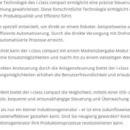
che Technologie des i-class compact ermöglicht eine präzise Steue
mung gewährleistet. Diese fortschrittliche Technologie ermöglicht 
Produktqualität und Effizienz führt.
 speziell entwickelt, um direkt an einem Roboter, beispielsweise a
effiziente Automatisierung. Durch die direkte Versorgung mit Dre
automatisierte Prozesse erreicht.
bilität kann der i-class compact mit einem Medienübergabe-Modu
seine Einsatzmöglichkeiten und macht ihn zu einem vielseitigen W
ekten Ansteuerung durch die Anlagensteuerung bietet der i-class
ungsmöglichkeiten erhöhen die Benutzerfreundlichkeit und erlaub
Welt bietet der i-class compact die Möglichkeit, mittels einer iOS
lexible, bequeme und ortsunabhängige Steuerung und Überwachung 
ls nur ein kleiner Induktionsgenerator – er ist eine zukunftswei
 kosteneffektiver gestalten kann. Sind Sie neugierig geworden? Kont
uktionsgenerator Ihre Produktionsprozesse revolutionieren kann.