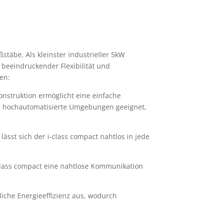
ßstäbe. Als kleinster industrieller 5kW
 beeindruckender Flexibilität und
hen:
onstruktion ermöglicht eine einfache
ür hochautomatisierte Umgebungen geeignet,
sst sich der i-class compact nahtlos in jede
-class compact eine nahtlose Kommunikation
iche Energieeffizienz aus, wodurch